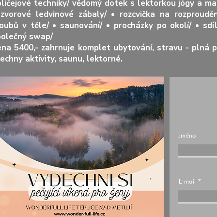
ličejové techniky/ vědomý dotek s lektorkou jógy a m
ázvorové ledvinové zábaly/ • rozcvička na rozproudě
oubů v těle/ • saunování/ • procházky po okolí/ • sd
polečný swap/
na 5400,- zahrnuje komplet ubytování, stravu - plná 
echny aktivity, saunu, lektorné.
Jméno
E‑mail