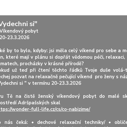
Vydechni si"
íkendový pobyt
0-23.3.2026
ké by to bylo, kdyby: jsi měla celý víkend pro sebe a 
n, které mají v plánu si dopřát vědomou péči, relaxaci,
matech, procházky v krásné přírodě?
okud už teď při čtení těchto řádků Tvoje duše volá-t
chej pozvat na relaxačně pečující víkend pro ženy s n
ydechni si " v termínu 20-23.3.2026
vu Tě na čistě ženský víkendový pobyt do malé s
rostředí Adršpašských skal
tps://wonder-full-life.cz/cs/co-nabizime/
o nás čeká: • dechové relaxační techniky/ • obliče