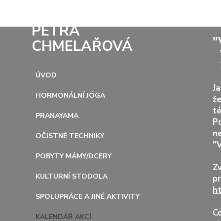
PETRA
"
CHMELAŘOVÁ
V
2
ÚVOD
Ja
HORMONÁLNÍ JÓGA
že
té
PRANAYAMA
P
ne
OČISTNÉ TECHNIKY
"V
POBYTY MÁMY/DCERY
Z
KULTURNÍ STODOLA
p
ht
SPOLUPRÁCE A JINÉ AKTIVITY
C
KALENDÁŘ AKCÍ