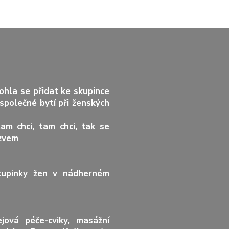
mohla se přidat ke skupince
 společné bytí při ženských
am chci, tam chci, tak se
ázvem
kupinky žen v nádherném
jová péče-cviky, masážní