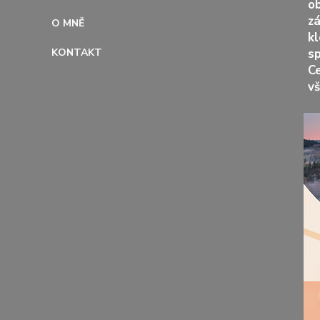
ob
z
O MNĚ
kl
KONTAKT
s
Ce
vš