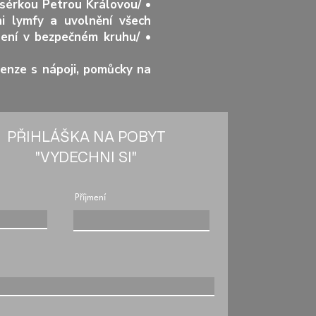
asérkou Petrou Královou/ •
ni lymfy a uvolnění všech
ílení v bezpečném kruhu/ •
penze s nápoji, pomůcky na
PŘIHLÁŠKA NA POBYT
"VYDECHNI SI"
Příjmení