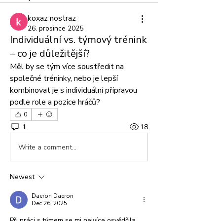
koxaz nostraz
26. prosince 2025
Individuální vs. týmový trénink
– co je důležitější?
Měl by se tým více soustředit na 
společné tréninky, nebo je lepší 
kombinovat je s individuální přípravou 
podle role a pozice hráčů?
0
1
18
Write a comment...
Newest
Daeron Daeron
Dec 26, 2025
Při práci s týmem se mi nejvíce osvědčila 