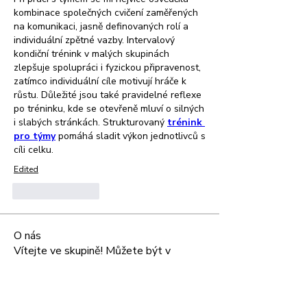
kombinace společných cvičení zaměřených 
na komunikaci, jasně definovaných rolí a 
individuální zpětné vazby. Intervalový 
kondiční trénink v malých skupinách 
zlepšuje spolupráci i fyzickou připravenost, 
zatímco individuální cíle motivují hráče k 
růstu. Důležité jsou také pravidelné reflexe 
po tréninku, kde se otevřeně mluví o silných 
i slabých stránkách. Strukturovaný 
trénink 
pro týmy
 pomáhá sladit výkon jednotlivců s 
cíli celku.
Edited
Like
Reply
O nás
Vítejte ve skupině! Můžete být v
kontaktu s dalšími členy, m
...
Více zde