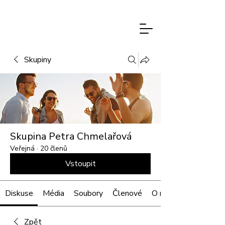
PETRA
CHMELAŘOVÁ
Skupiny
Skupina Petra Chmelařová
Veřejná
·
20 členů
Vstoupit
Diskuse
Média
Soubory
Členové
O nás
Zpět