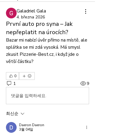
Galadriel Gala
4. března 2026
První auto pro syna – Jak
nepřeplatit na úrocích?
Bazar mi nabízí úvěr přímo na místě, ale 
splátka se mi zdá vysoká. Má smysl 
zkusit Pizzerie-Best.cz, i když jde o 
větší částku?
0
1
9
댓글을 입력하세요.
최신순
Daeron Daeron
3월 04일