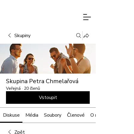
PETRA
CHMELAŘOVÁ
Skupiny
Skupina Petra Chmelařová
Veřejná
·
20 členů
Vstoupit
Diskuse
Média
Soubory
Členové
O nás
Zpět