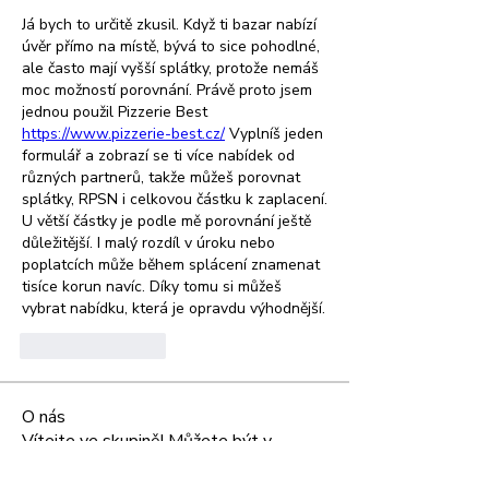
Já bych to určitě zkusil. Když ti bazar nabízí 
úvěr přímo na místě, bývá to sice pohodlné, 
ale často mají vyšší splátky, protože nemáš 
moc možností porovnání. Právě proto jsem 
jednou použil Pizzerie Best 
https://www.pizzerie-best.cz/
 Vyplníš jeden 
formulář a zobrazí se ti více nabídek od 
různých partnerů, takže můžeš porovnat 
splátky, RPSN i celkovou částku k zaplacení. 
U větší částky je podle mě porovnání ještě 
důležitější. I malý rozdíl v úroku nebo 
poplatcích může během splácení znamenat 
tisíce korun navíc. Díky tomu si můžeš 
vybrat nabídku, která je opravdu výhodnější.
좋아요
답글
O nás
Vítejte ve skupině! Můžete být v
kontaktu s dalšími členy, m
...